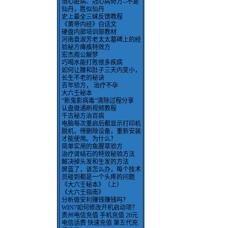
治心脏病、冠心病奇方--不是
仙丹，胜似仙丹
史上最全三妹反馈教程
《黄帝内经》白话文
硬盘内部培训部教材
河南袁淑芳老太太墓碑上的经
验秘方瘫痪特效方
宏杰周公解梦
巧喝水能打败很多疾病
如何让腰和肚子三天内变小，
长生不老的秘诀
百年验方， 治疗不孕
大六壬秘本
“新鬼影病毒”清除过程分享
认盘做通刷视频教程
千古秘方治百病
电脑每次重启后都显示打印机
脱机，得删除设备，重新安装
才能使用。为什么？
简单实用的鱼腥草验方
治疗肾结石的特效秘验方法
解决掉头发和生发的方法
屏蓝了，该怎么办，每个技术
员碰到都是一个头疼的问题
《大六壬秘本》（上）
《大六壬指南》
分析做安利赚钱赚钱吗？
WIN7如何修改开机启动项？
贵州电信充值 手机充值 20元
电信话费 快速充值 第五代充