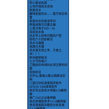
和小偷谈包容
公司环境风水咨询
新居风水
趣味家居风水——客厅财位布
置
家居风水的高深学问
养鱼挡煞方位要正确
三星光电子SID－50
闲说风水鱼
风水学上的有问题的户型
阳宅六十四卦断法
风水与福报
地理与天理
风水是天地之学、王者之
术！！！
民间避邪秘法
七夕节的简介
工程综合布线时必须注意的问
题
安床妙法
沉平山-紫微斗数占病断诀实
例
三星打印机清零程序软件
EPSON 1390清零软件
徐氏专业批命大师版4.18解狗
版
推广2345之必备神器
徐氏命理批命术V4.18解狗版
徐氏周易股市期货分析系统
V4.18解狗版