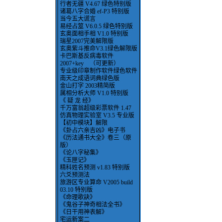
行者无疆 V4.67 绿色特别版
诸葛八字合婚 ef-P3 特别版
当今五大谎言
易经占筮 V6.0.5 绿色特别版
玄奥面相手相 V1.0 特别版
瑞星2007完美解限版
玄奥紫斗推命V3.1绿色解限版
卡巴斯基反病毒软件
2007+key （可更新）
专业级印章制作软件绿色软件
南天之成语词典绿色版
金山打字 2003精简版
属相分析大师 V1.0 特别版
《 疑 龙 经》
千万富翁超级彩票软件 1.47
仿真物理实验室 V3.5 专业版
【初中模块】解限
《卦占六亲吉凶》电子书
《历法通书大全》卷三（原
版）
《论八字秘集》
《玉匣记》
精科姓名预测 v1.83 特别版
六爻预测法
旅游区专业算命 V2005 build
03.10 特别版
《命理歌訣》
《鬼谷子神奇相法全书》
《日干用神表解》
宅运新案二