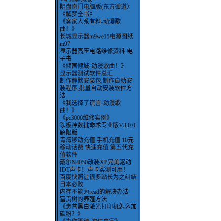
阴盘奇门电脑版(东方循道）
《解梦全书》
《客家人系有料-动漫歌
曲！》
长城显示器m9we15电源图纸
m97
显示器高压电路维修资料-电
子书
《倾国倾城-动漫歌曲！》
显示器测试软件总汇
制作静默安装包,制作自动安
装程序,批量自动安装软件方
法
《我选择了谎言-动漫歌
曲！》
《pc3000维修实例》
铁板神数批命术专业版V3.0.0
解限版
青海移动充值 手机充值 10元
移动话费 快速充值 第五代充
值软件
戴尔N4050改装XP完美驱动
IDT声卡！声卡实测可用！
百度快照让很多站长为之纠结
日本必败
内存不能为read的解决办法
富贵树的养殖方法
《惠普黑白激光打印机怎么加
碳粉？》