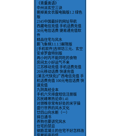
《青囊奥语》
中州派玄空三诀
撕掉美女衣服电脑版1.2 绿色
版
2345中国最好的网址导航
西藏电信充值 手机话费充值
30元电信话费 捷易通充值软
件
精品住宅与风水
鹏飞象棋3.1.1.5解限版
[手机软件]吉祥坊三元、玄空
安卓罗盘特别版
两小时内不能同吃的食物
房间太小好运气不来
江苏移动充值 手机话费充值
20元移动话费 快速充值
[第五代快充]广西电信充值 手
机话费充值 100元电信话费 快
速充值
九阴真经全本
手机六爻排盘短信注册版
苏民峰寒热论命1.41
对颈椎非常有好处的米字操
盛行世界的风水文化
廿四山向水断（一）
择日通书
养狗也要讲究风水
住宅的禁忌
钢筋混凝土的住宅不好怎样改
房屋前高后低