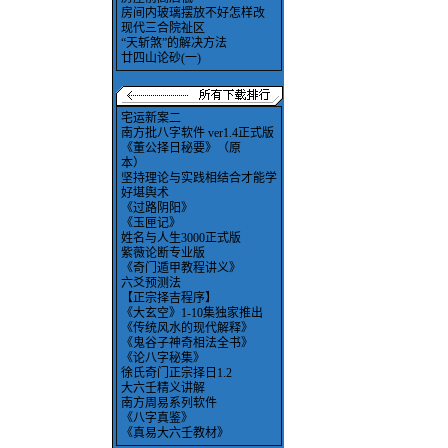
房间内玻璃摆放不好怎样改
现代三合院祉区
“天斩煞”的解决方法
廿四山论砂(一)
宅运新案二
南方批八字软件 ver1.4正式版
《董公择日秘要》（原
本）
坚持理论与实践相结合才能学
好堪舆术
《过路阴阳》
《玉匣记》
姓名与人生3000正式版
紫薇论断专业版
《奇门遁甲教程讲义》
六爻预测法
【正宗择吉程序】
《大玄空》1-10集独家推出
《传统风水的现代解释》
《鬼谷子神奇相法全书》
《论八字秘集》
徐氏奇门正宗择日1.2
大六壬精义讲解
南方周易系列软件
《八字真鉴》
《真易大六壬教材》