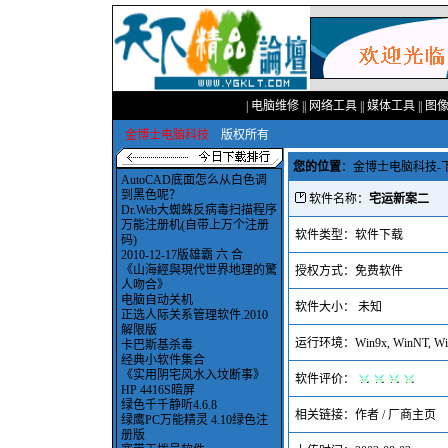
|
电脑维修
||
网络工具
||
媒体工具
||
图
金博士电脑科技
版权所有
您的位置
：
金博士电脑科技-
AutoCAD底面怎么从白色调
到黑色呢？
软件名称：
宅运新案二
Dr.Web大蜘蛛反病毒扫描程序
万能注册机(自带上万个注册
软件类型：软件下载
码)
2010-12-17版雄霸 六 合
《山海經與現代世界地理的驚
授权方式：免费软件
人吻合》
电脑自动关机
软件大小： 未知
正选人际关系管理软件.2010
解限版
运行环境：Win9x, WinNT, Wi
卡巴斯基杀毒
经典小软件集合
《实用阴宅风水入坟断事》
软件评价：
HP 4416S暗屏
绿色千千静听4.6.8
相关链接：
作者 / 厂商主页
绿鹰PC万能精灵 4.10绿色注
册版