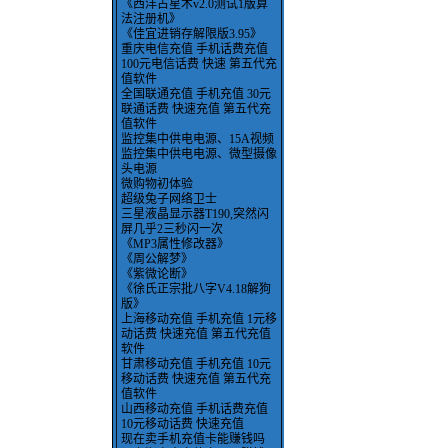
《西洋占星术v2.0测试1版算
法注册机》
《佳宜进销存解限版3.95》
重庆电信充值 手机话费充值
100元电信话费 快速 第五代充
值软件
全国联通充值 手机充值 30元
联通话费 快速充值 第五代充
值软件
监控集中供电电源、15A视频
监控集中供电电源、微型摄像
头电源
微购物初体验
超级兔子网络卫士
三星液晶显示器T190,突然闪
屏几乎2三秒闪一次
《MP3属性修改器》
《周公解梦》
《紫微论断》
《徐氏正宗批八字V4.18解狗
版》
上海移动充值 手机充值 1元移
动话费 快速充值 第五代充值
软件
甘肃移动充值 手机充值 10元
移动话费 快速充值 第五代充
值软件
山西移动充值 手机话费充值
10元移动话费 快速充值
现在卖手机充值卡能赚钱吗