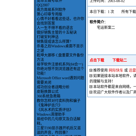
宽带王拨号软件
上传时间：2003-08-02
QQ2007
南方周易系列软件
本日下载：1 次 所有下载：4
箫心印章专用版
心情不好看看这些话，也许你
软件简介
：
会找到答案
宅运新案二
人一生不得不看的语言
做好销售主管的十五秘诀
打破安利神话
销售提成该怎么样算?
杀毒之后Windows桌面不显示
之谜
乾坤大挪移 C盘重要文件备份
方法
点击下载
下载站二
易学软件注册机系列(84合一)
你绝对想不到浏览器还有这个
推荐使用
网际快车
或
迅雷
功能！
如果链接本站本地软件，
Microsoft Office word遇到问题
的理解与支持！
需要关闭
本站软件都是来自网络，
成功创业者战略分析
皮鞋换算公式
欢迎广大软件作者以及厂
360系统急救箱
教你怎样对付卖料狗和骗子
《鬼神护吉穴》
《风水术的实质评估》
Windows清理助手
易经中的几句原文及白话解
释。
三星T190显示器开机后又滋
滋的声音，咋回事？