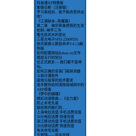
科易通XP特惠版
紫微论断（注册版）
学习易经后，能不能改变命运
呢?
《江湖秘本--英耀篇》
第二章 禅宗审美感悟的生发
机制--禅学三书
看住房风水的变化
三星光电子SPD-2200PDN
徐氏紫微斗数批命术V4.1.8解
狗版
如何配置网站Robots.txt文件
楼层五行的划分
论正式断卦----我们都不是神
仙。
如何正确的安装门磁探测器
斗首日课软件
接地与接零的技术要求
高手教你如何清除局域网中的
ARP病毒
《梦中的蝴蝶》
精彩动漫歌曲---《全力爱》
防止未老先衰
献给男同胞们的......
上海电信充值 手机话费充值
30元电信话费 快速充值
浙江移动充值 手机话费充值
20元移动话费 快速充值
有关命宅论断
五帝钱——风水吉祥