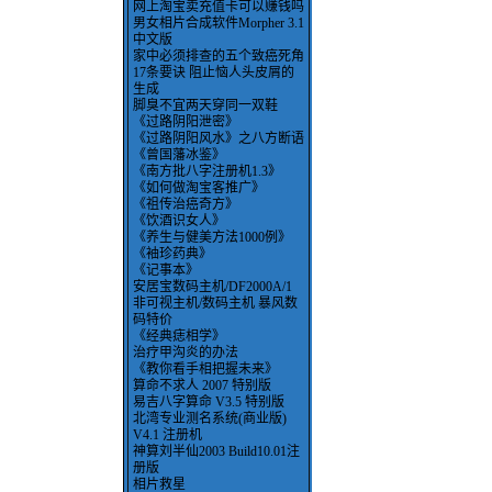
网上淘宝卖充值卡可以赚钱吗
男女相片合成软件Morpher 3.1
中文版
家中必须排查的五个致癌死角
17条要诀 阻止恼人头皮屑的
生成
脚臭不宜两天穿同一双鞋
《过路阴阳泄密》
《过路阴阳风水》之八方断语
《曾国藩冰鉴》
《南方批八字注册机1.3》
《如何做淘宝客推广》
《祖传治癌奇方》
《饮酒识女人》
《养生与健美方法1000例》
《袖珍药典》
《记事本》
安居宝数码主机/DF2000A/1
非可视主机/数码主机 暴风数
码特价
《经典痣相学》
治疗甲沟炎的办法
《教你看手相把握未来》
算命不求人 2007 特别版
易吉八字算命 V3.5 特别版
北湾专业测名系统(商业版)
V4.1 注册机
神算刘半仙2003 Build10.01注
册版
相片救星