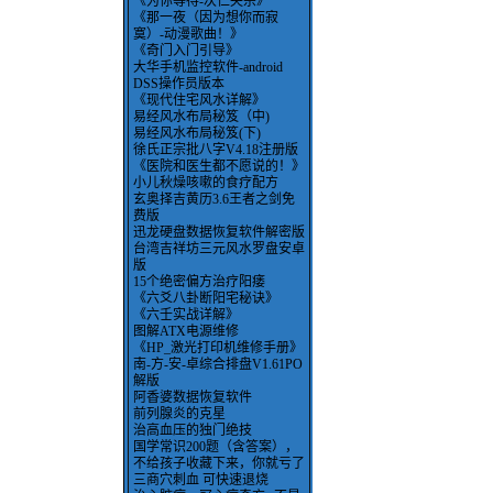
《为你等待-次仁央宗》
《那一夜（因为想你而寂
寞）-动漫歌曲！》
《奇门入门引导》
大华手机监控软件-android
DSS操作员版本
《现代住宅风水详解》
易经风水布局秘笈（中)
易经风水布局秘笈(下)
徐氏正宗批八字V4.18注册版
《医院和医生都不愿说的！》
小儿秋燥咳嗽的食疗配方
玄奥择吉黄历3.6王者之剑免
费版
迅龙硬盘数据恢复软件解密版
台湾吉祥坊三元风水罗盘安卓
版
15个绝密偏方治疗阳痿
《六爻八卦断阳宅秘诀》
《六壬实战详解》
图解ATX电源维修
《HP_激光打印机维修手册》
南-方-安-卓综合排盘V1.61PO
解版
阿香婆数据恢复软件
前列腺炎的克星
治高血压的独门绝技
国学常识200题（含答案），
不给孩子收藏下来，你就亏了
三商穴刺血 可快速退烧