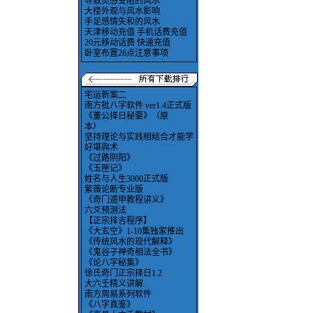
导致灵感受阻的风水
大楼外观与风水影响
手足感情失和的风水
天津移动充值 手机话费充值
20元移动话费 快速充值
卧室布置26点注意事项
宅运新案二
南方批八字软件 ver1.4正式版
《董公择日秘要》（原
本）
坚持理论与实践相结合才能学
好堪舆术
《过路阴阳》
《玉匣记》
姓名与人生3000正式版
紫薇论断专业版
《奇门遁甲教程讲义》
六爻预测法
【正宗择吉程序】
《大玄空》1-10集独家推出
《传统风水的现代解释》
《鬼谷子神奇相法全书》
《论八字秘集》
徐氏奇门正宗择日1.2
大六壬精义讲解
南方周易系列软件
《八字真鉴》