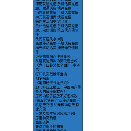
海南联通充值 手机话费充值
20元联通话费 快速充值
山东联通充值 手机话费充值
20元联通话费 快速充值
销巴生活APP-V1.4.6
贵州电信充值 手机话费充值
30元电信话费 第五代充值软
件
民间家居风水30则
西藏移动充值 手机话费充值
30元移动话费 捷易通充值软
件
卧室布置26点注意事项
从建筑物周围的高低看吉凶
《六十四卦爻象全图》--电子
书
打印机实战维修宝典
阳宅指南
《地师秘传寻龙点穴》
2345好压压缩王，中国用户量
最大的解压缩软件！
房间内镜子摆放不好怎样改
[第五代快充]广西移动充值 手
机话费充值 50元移动话费 快
速充值
日常及整年家居风水之窍门
房屋前高后低
高架道路
要讲究厕所的布置