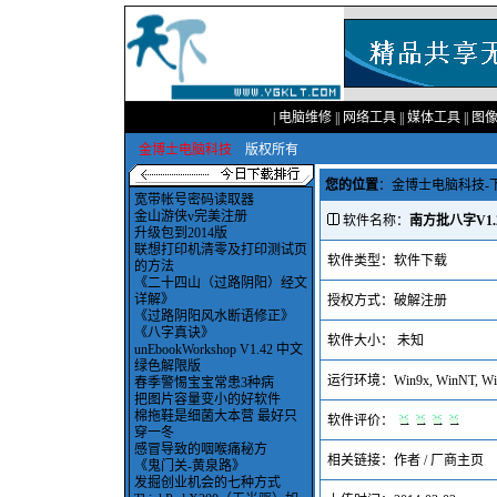
|
电脑维修
||
网络工具
||
媒体工具
||
图
金博士电脑科技
版权所有
您的位置
：
金博士电脑科技-
宽带帐号密码读取器
金山游侠v完美注册
软件名称：
南方批八字V1.
升级包到2014版
联想打印机清零及打印测试页
软件类型：软件下载
的方法
《二十四山（过路阴阳）经文
详解》
授权方式：破解注册
《过路阴阳风水断语修正》
《八字真诀》
软件大小： 未知
unEbookWorkshop V1.42 中文
绿色解限版
运行环境：Win9x, WinNT, Win
春季警惕宝宝常患3种病
把图片容量变小的好软件
棉拖鞋是细菌大本营 最好只
软件评价：
穿一冬
感冒导致的咽喉痛秘方
相关链接：
作者 / 厂商主页
《鬼门关-黄泉路》
发掘创业机会的七种方式