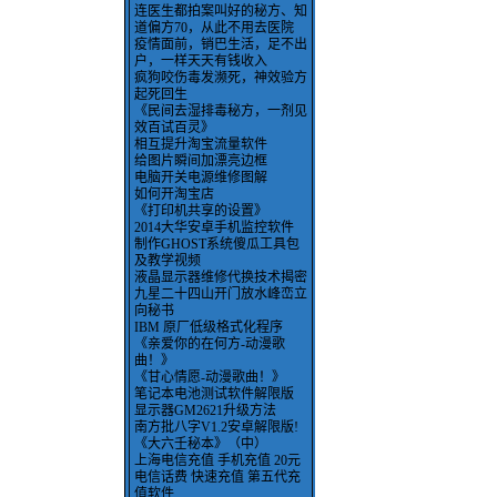
连医生都拍案叫好的秘方、知
道偏方70，从此不用去医院
疫情面前，销巴生活，足不出
户，一样天天有钱收入
疯狗咬伤毒发濒死，神效验方
起死回生
《民间去湿排毒秘方，一剂见
效百试百灵》
相互提升淘宝流量软件
给图片瞬间加漂亮边框
电脑开关电源维修图解
如何开淘宝店
《打印机共享的设置》
2014大华安卓手机监控软件
制作GHOST系统傻瓜工具包
及教学视频
液晶显示器维修代换技术揭密
九星二十四山开门放水峰峦立
向秘书
IBM 原厂低级格式化程序
《亲爱你的在何方-动漫歌
曲！》
《甘心情愿-动漫歌曲！》
笔记本电池测试软件解限版
显示器GM2621升级方法
南方批八字V1.2安卓解限版!
《大六壬秘本》（中）
上海电信充值 手机充值 20元
电信话费 快速充值 第五代充
值软件