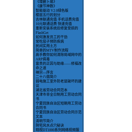
《增删卜易》
《康节神数》
智能驱动 V2.0绿色版
楼层五行的划分
吉林联通充值 手机话费充值
10元联通话费 快速充值
重新安装系统后修复受损的
FlashGet
如何激发员工的干劲
常吃茄子预防疾病
民间实用土方
简单的MTV制作流程
高手教你如何清除局域网中的
ARP病毒
富贵的正因与助缘——修福改
命之道
禅宗---序言
二十八宿简介
弱电施工室外防老鼠破坏的建
议
湖北省劳动合同范本
天津市非全日制用工劳动合同
书
宁夏回族自治区短期用工劳动
合同书
宁夏回族自治区劳动合同示范
文本
清明节简介
阴宅风水点穴秘诀
翔视DT1000系列网络视频服