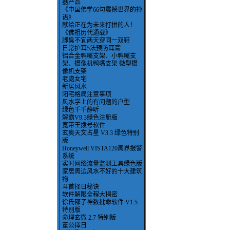
器产品
《中国佛学66句震撼世界的禅
语》
献给正在为未来打拼的人！
《佛祖历代通载》
脚臭不宜两天穿同一双鞋
日常护耳5法预防耳聋
铝合金鸭嘴支架、小鸭嘴支
架、摄像机鸭嘴支架 微型摄
像机支架
老處女宅
新居风水
阳宅格局注意事项
风水学上的有问题的户型
绿色千千静听
解霸V9.3绿色注册版
宽带王拨号软件
玄奥天文占星 V3.3 绿色特别
版
Honeywell VISTA120周界报警
系统
实时网络流量监测工具绿色版
家居周边风水不好的十大建筑
物
斗首择日秘诀
软件解限全程大揭密
徐氏邵子神数批命软件 V1.5
特别版
命理玄微 2.7 特别版
董公擇日