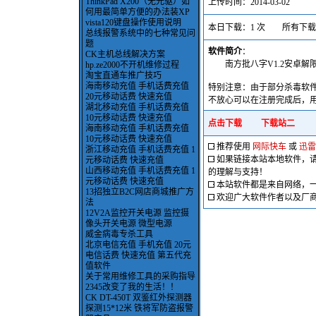
ThinkPad X200（无光驱）如
上传时间：2014-03-02
何用最简单方便的办法装XP
vista120键盘操作使用说明
本日下载：1 次 所有下载：
总线报警系统中的七种常见问
题
软件简介
：
CK主机总线解决方案
南方批八字V1.2安卓解限
hp.ze2000不开机维修过程
淘宝直通车推广技巧
海南移动充值 手机话费充值
特别注意：由于部分杀毒软
20元移动话费 快速充值
不放心可以在注册完成后，
湖北移动充值 手机话费充值
10元移动话费 快速充值
点击下载
下载站二
海南移动充值 手机话费充值
10元移动话费 快速充值
推荐使用
网际快车
或
迅雷
浙江移动充值 手机话费充值 1
如果链接本站本地软件，
元移动话费 快速充值
山西移动充值 手机话费充值 1
的理解与支持！
元移动话费 快速充值
本站软件都是来自网络，
13招独立B2C网店商城推广方
欢迎广大软件作者以及厂
法
12V2A监控开关电源 监控摄
像头开关电源 微型电源
威金病毒专杀工具
北京电信充值 手机充值 20元
电信话费 快速充值 第五代充
值软件
关于常用维修工具的采购指导
2345改变了我的生活！！
CK DT-450T 双鉴红外探测器
探测15*12米 铁将军防盗报警