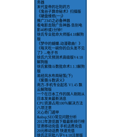
务器
末代皇帝的壮阳药方
《鬼谷子算命秘术》扫描版
《硬盘维修(一)》
推广2345之必备神器
看电影去除广告神器-告别电
影40秒或1分钟！
徐氏专业批命大师版4.18解狗
版
《梦中的蝴蝶-动漫歌曲！》
《每天吃一碗你的白头发不见
了》--电子书
徐氏六爻预测术高级版V4.18
解狗版
徐氏紫微斗数批命术1.1.3解狗
版
易经风水布局秘笈(下)
《紫薇斗数讲义》
南方-手机专业起名 V1.45 飘
云解限版
一个在日本工作的国人刚刚从
日本发来最新消息
CPU资源占用100％解决方法
八项注意
义心奇门遁甲
&nbsp;SEO常见问题分析
2012年游览器下载最新排行榜
甘肃移动充值 手机话费充值
20元移动话费 快速充值
徐氏正宗批八字V4.18注册版