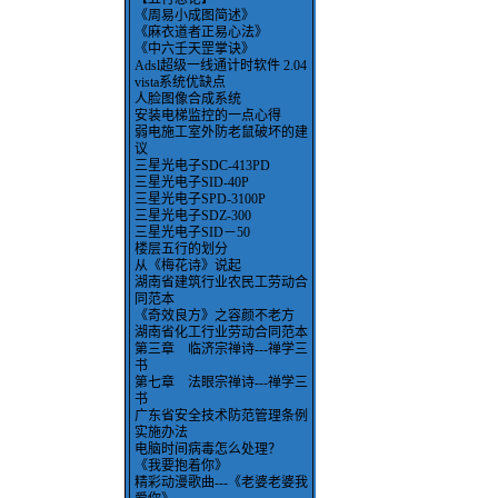
《周易小成图简述》
《麻衣道者正易心法》
《中六壬天罡掌诀》
Adsl超级一线通计时软件 2.04
vista系统优缺点
人脸图像合成系统
安装电梯监控的一点心得
弱电施工室外防老鼠破坏的建
议
三星光电子SDC-413PD
三星光电子SID-40P
三星光电子SPD-3100P
三星光电子SDZ-300
三星光电子SID－50
楼层五行的划分
从《梅花诗》说起
湖南省建筑行业农民工劳动合
同范本
《奇效良方》之容颜不老方
湖南省化工行业劳动合同范本
第三章 临济宗禅诗---禅学三
书
第七章 法眼宗禅诗---禅学三
书
广东省安全技术防范管理条例
实施办法
电脑时间病毒怎么处理？
《我要抱着你》
精彩动漫歌曲---《老婆老婆我