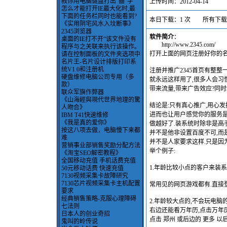
教你用电脑键盘打出“囍”字
上传时间：2012-04-14
怎么才能打开IE最大化时,最
下面的任务栏同时也能看到?
本日下载：1 次 所有下载：
《实用阴宅风水入坟断事》
2345浏览器
软件简介
：
桌面的IE打不开“该文件没有
http://www.2345.com/
程序与之关联来执行该操作。
打开上面的网页注册好你的
请在控制面板的文件夹选项中
名片王-名片设计排版打印系
统V1.0和注册机
注册并推广2345首页有整
硬盘维修电脑公司专用（多
就永远这样用了,很多人会习
款）
带来流量,带来广告效应?同时
联众军旗作弊器
《山海經與現代世界地理的驚
结论是:只有真心推广,用心发
人吻合》
进而也让用户感觉你的服务是
IBM T41快速维修
《我是真的爱你》
做越好了.装系统时除非是高
按这八项去做，电脑慢下来都
并不是他非设置百度不可,而是
难
并不是人家要求这样.只是因
营销事业部销售奖励分配方法
举个例子:
《淘宝SEO解密教程》
全国移动充值 手机话费充值
1.年龄比较小点的客户来装系
50元移动话费 快速充值
7130视频采集卡故障研究
7130芯片视频采集卡主机配置
常用见的网页游戏都有.直接
要求
经典销售策略-克服心理障碍
2.年龄较大点的,不会玩电脑
七法则
右边还能看万年历,点击万年
日本人的创业奇招
点击 郑州 或后边的 更多 
鬼叫的岭传说