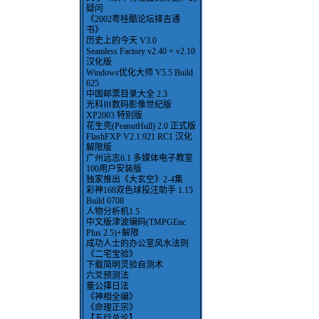
疑问
《2002粤桂酷论坛择吉通
书》
历史上的今天 V3.0
Seamless Factory v2.40 + v2.10
汉化版
Windows优化大师 V5.5 Build
625
中国邮票目录大全 2.3
光科Ⅲ数码影像世纪版
XP2003 特别版
花生壳(PeanutHull) 2.0 正式版
FlashFXP V2.1.921 RC1 汉化
解限版
广州远志6.1 多媒体电子教室
100用户安装版
独家推出《大玄空》2-4集
彩神168双色球投注助手 1.15
Build 0708
人物分析机1.5
中文版津波编码(TMPGEnc
Plus 2.5)+解限
成功人士的办公室风水法则
《二宅宝验》
下载简明灵验自测术
六爻预测法
董公擇日法
《神相全编》
《命理正宗》
【五行总论】