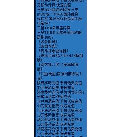
江西移动充值 手机话费充值 1
元移动话费 快速充值
三星显示器维修通病 三星
940N亮一下就灭故障维修
现在买 笔记本好还是买平板
电脑好？
三星T190显示器闪屏
三星T190显示器亮度自动提
高到100%
《占卦断易》
《紫微专家》
《周易卦象查询器》
《徐氏正宗批八字V4.18解狗
版》
《南方批八字1.2安卓解限
版》
《U盘(硬盘)错误扫描修复工
具》
陕西移动充值 手机话费充值
50元移动话费 快速充值
海南移动充值 手机话费充值 1
元移动话费 快速充值
吉林联通充值 手机话费充值
50元联通话费 快速充值
江苏移动充值 手机话费充值
10元移动话费 快速充值
湖北移动充值 手机话费充值
10元移动话费 快速充值
湖南移动充值 手机话费充值
10元移动话费 快速充值