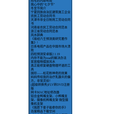
阳宅的内部布局
我心中的“七夕节”
冬至节简介
宁夏回族自治区建筑施工企业
农民工劳动合同书
天津市非全日制用工劳动合同
书
河南省农民工劳动合同范本
浙江省劳动合同范本
风水辞典
《易经六壬预测类研究著作
集》!
日系电视产品在中国市场大溃
败
四柱预测安卓版2.1.19
内存不能为read的解决办法
家居植物摆放风水
真正能修复硬盘物理坏道的工
具
国珍——松花粉神奇的效果
妈妈传给我的治疗乳腺炎的偏
方，非常灵验！
(超级转换秀)FLV转DVD注册
版
网卡MAC地址修改器
铝合金鸭嘴支架、小鸭嘴支
架、摄像机鸭嘴支架 微型摄
像机支架
《我愿下辈子能牵你的手》
百度精品下载空间