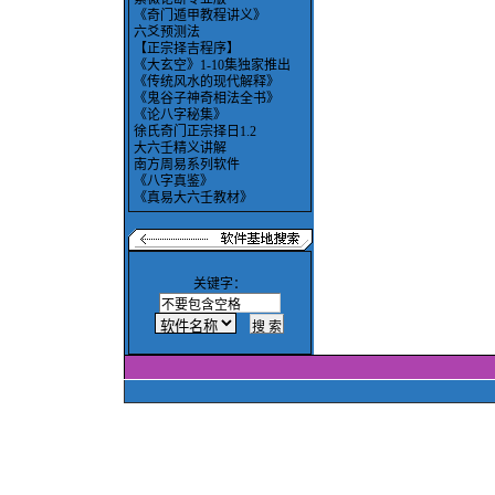
《奇门遁甲教程讲义》
六爻预测法
【正宗择吉程序】
《大玄空》1-10集独家推出
《传统风水的现代解释》
《鬼谷子神奇相法全书》
《论八字秘集》
徐氏奇门正宗择日1.2
大六壬精义讲解
南方周易系列软件
《八字真鉴》
《真易大六壬教材》
关键字：