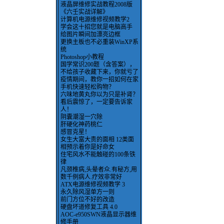
液晶屏维修实战教程2008版
《六壬实战详解》
计算机电源维修视频教学2
学会这十招您就是电脑高手
给图片瞬间加漂亮边框
更换主板也不必重装WinXP系
统
Photoshop小教程
国学常识200题（含答案），
不给孩子收藏下来，你就亏了
疫情期间，教你一招如何在家
手机快速轻松购物？
六味地黄丸你以为只是补肾？
看后震惊了，一定要告诉家
人！
阴囊潮湿一穴除
肝硬化神药桃仁
感冒克星！
女生大富大贵的面相 12类面
相预示着你是好命女
住宅风水不能触碰的100条铁
律
凡颈椎病,头晕者众.有秘方,用
数千例病人.疗效非常好
ATX电源维修视频教学 3
永久除风湿单方一则
前门方位不好的改造
硬盘坏道修复工具 4.0
AOC-e950SWN液晶显示器维
修手册