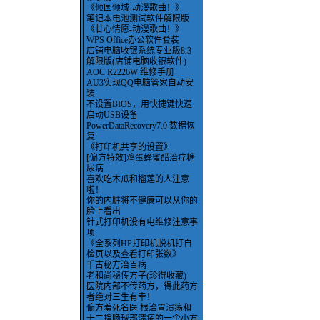
《倾国倾城-动漫歌曲！》
笔记本电池测试软件解限版
《甘心情愿-动漫歌曲！》
WPS Office办公软件套装
店铺电脑收银系统专业版8.3
解限版(店铺电脑收银软件)
AOC R2226W 维修手册
AU3实现QQ电脑管家自动安
装
不设置BIOS，用快捷键快速
启动USB设备
PowerDataRecovery7.0 数据恢
复
《打印机共享的设置》
[偏方特效]鸡蛋蜂蜜醋治疗糖
尿病
喜欢吃木瓜和榴莲的人注意
啦！
你的内脏将不健康可以从你的
脸上看出
针式打印机没有电维修注意事
项
《全系列HP打印机脱机打自
检页以及查看打印张数》
千古秘方治百病
老和尚秘传方子(珍得收藏)
医院内部不传药方，得此药方
者绝对三生有幸！
偏方羞死名医 根治胃溃疡和
十二指肠球部溃疡的一个小方