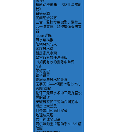
爱你》
精彩动漫歌曲---《喀什葛尔胡
杨》
白头翁酒
民间绝妙验方
三合一监控专用微型、监控三
合一防雷器、监控摄像头防雷
器
robots详解
风水与福报
阳宅风水与人
客厅风水篇
新居家风水观
皇室取名软件注册版
《如何有效的删除中差评
(3)》
吊灯宜忌
镜子设置
论居室与风水的关系
无字天书──“河图”“洛书”“九
宫图”阐秘
论评三元风水术中三元九宫设
想的错误
安徽省农民工劳动合同范本
睡房七大禁忌
14条常用药忌口实录
地理与天理
六壬神课金口诀
阿尔法淘宝拉客助手 v1.5.9 解
限版