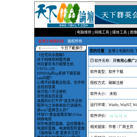
|
电脑维修
||
网络工具
||
媒体工具
||
图
金博士电脑科技
版权所有
您的位置
：
金博士电脑科技-
《住宅风水图解》
关于网络视频服务器
软件名称：
只有用心推广2
供应霍尼韦尔报警主机
VISTA-120
软件类型：软件下载
HP6910p的xp系统下面安装
sata问题？
心情不好看看这些话，也许你
授权方式：破解注册
会找到答案
南方批八字注册机
软件大小： 未知
异性朋友的友谊
桌面的IE打不开“该文件没有
运行环境：Win9x, WinNT, Win
程序与之关联来执行该操作。
装win7蓝屏怎么办？
环球TV黄金版需安装UUSee
软件评价：
网络电视
安防电源防雷器、监控摄像头
相关链接：
作者 / 厂商主页
电源防雷器、电源微型防雷器
《福地福人居 富貴天注定》