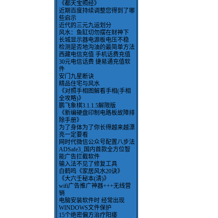
《都天宝照经》
近期百度持续调整您得到了哪
些启示
近代的三元九运划分
风水：鱼缸切勿摆在财神下
长城显示器电源板电压不稳
检测是否地沟油的最简单方法
西藏电信充值 手机话费充值
30元电信话费 捷易通充值软
件
安门九星断诀
精品住宅与风水
《对照手相图解看手相(手相
全攻略)》
鹏飞象棋3.1.1.5解限版
《新编硬盘印制电路板故障排
除手册》
为了身体为了你长得越来越漂
亮一定要看
网时代微信公众号配置八步法
ADSafe3_国内首款全方位智
能广告拦截软件
输入法不见了修复工具
白鹤鸣《家居风水20诀》
《大六壬秘本(清)》
wifi广告推广神器+++无线营
销
电脑安装软件时 经常出现
WINDOWS文件保护
15个绝密偏方治疗阳痿