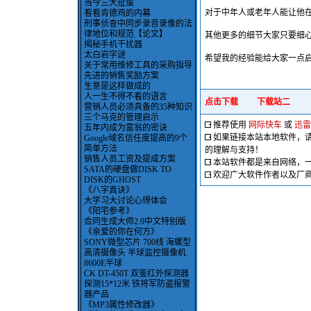
当今三大扯蛋
对于中年人或老年人能让他在
看看肯德鸡的内幕
刑事侦查中同步录音录像的法
律地位和规范【论文】
其他更多的细节大家只要细心
揭秘手机干扰器
太白岩字谜
希望我的经验能给大家一点启
关于常用维修工具的采购指导
先进的销售奖励方案
生意是这样做成的
人一生不得不看的语言
点击下载
下载站二
营销人员必须具备的35种知识
三个马克的管理启示
推荐使用
网际快车
或
迅雷
五年内成为富翁的密诀
如果链接本站本地软件，
Google域名信任度提高的9个
简单方法
的理解与支持！
销售人员工资及提成方案
本站软件都是来自网络，
SATA的硬盘做DISK TO
欢迎广大软件作者以及厂
DISK的GHOST
《八字真诀》
大学习大讨论心得体会
《阳宅参考》
合同生成大师2.0中文特别版
《亲爱的你在何方》
SONY微型芯片 700线 海螺型
高清摄像头 半球监控摄像机
8600E半球
CK DT-450T 双鉴红外探测器
探测15*12米 铁将军防盗报警
器产品
《MP3属性修改器》