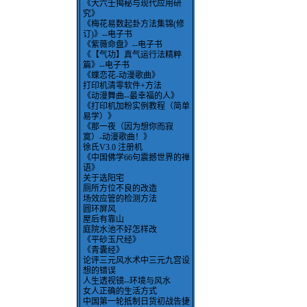
《大六壬揭秘与现代应用研
究》
《梅花易数起卦方法集锦(修
订)》--电子书
《紫薇命盘》--电子书
《【气功】真气运行法精粹
篇》--电子书
《蝶恋花-动漫歌曲》
打印机清零软件+方法
《动漫舞曲--最幸福的人》
《打印机加粉实例教程（简单
易学）》
《那一夜（因为想你而寂
寞）-动漫歌曲！》
徐氏V3.0 注册机
《中国佛学66句震撼世界的禅
语》
关于选阳宅
厕所方位不良的改造
场效应管的检测方法
圆环屏风
屋后有靠山
庭院水池不好怎样改
《平砂玉尺经》
《青囊经》
论评三元风水术中三元九宫设
想的错误
人生透视镜--环境与风水
女人正确的生活方式
中国第一轮抵制日货初战告捷