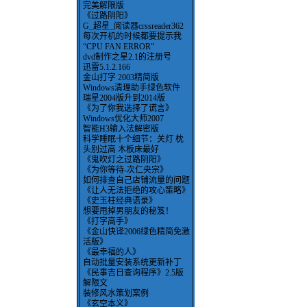
完美解限版
《过路阴阳》
G_超星_阅读器crssreader362
每次开机的时候都要提示我
“CPU FAN ERROR”
dvd制作之星2.1的注册号
迅雷5.1.2.166
金山打字 2003精简版
Windows清理助手绿色软件
瑞星2004版升到2014版
《为了你我选择了谎言》
Windows优化大师2007
智能H3输入法解密版
科学睡眠十个细节：关灯 枕
头别过高 木板床最好
《鬼吹灯之过路阴阳》
《为你等待-次仁央宗》
如何排查自己店铺流量的问题
《让人无法拒绝的攻心策略》
《史玉柱经典语录》
想要甩掉男朋友的秘笈！
《打字高手》
《金山快译2006绿色精简免激
活版》
《最幸福的人》
自动批量安装系统更新补丁
《民事吉日查询程序》2.5版
解限文
装修风水策划案例
《玄空本义》