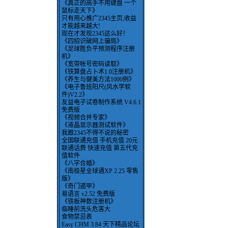
《真正的高手不用键盘 一个
鼠标走天下》
只有用心推广2345主页,收益
才能越来越大!
现在才发现2345这么好！
《四招识破网上骗局》
《足球胜负平预测程序注册
机》
《宽带帐号密码读取》
《铁算盘占卜术1.0注册机》
《养生与健美方法1000例》
《电子鲁班阳尺(风水学软
件)V2.2》
友益电子试卷制作系统 V4.6.1
免费版
《视频合并专家》
《液晶显示器测试软件》
我跟2345不得不说的秘密
全国联通充值 手机充值 20元
联通话费 快速充值 第五代充
值软件
《八字合婚》
《南极星全球通XP 2.25 零售
版》
《奇门遁甲》
易语言 v2.52 免费版
《铁板神数注册机》
临睡前洗头危害大
食物禁忌表
Easy CHM 3.84 天下精品论坛