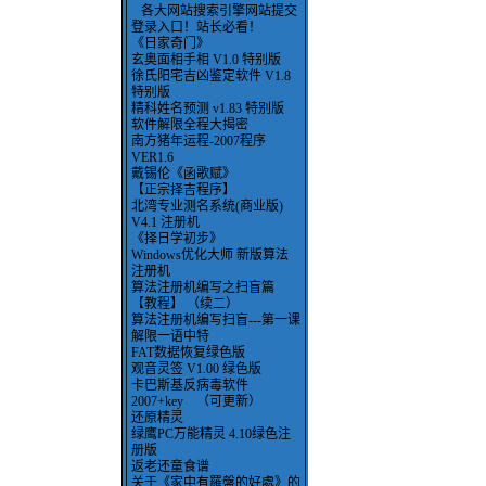
各大网站搜索引擎网站提交
登录入口！站长必看！
《日家奇门》
玄奥面相手相 V1.0 特别版
徐氏阳宅吉凶鉴定软件 V1.8
特别版
精科姓名预测 v1.83 特别版
软件解限全程大揭密
南方猪年运程-2007程序
VER1.6
戴锡伦《函歌赋》
【正宗择吉程序】
北湾专业测名系统(商业版)
V4.1 注册机
《择日学初步》
Windows优化大师 新版算法
注册机
算法注册机编写之扫盲篇
【教程】 （续二）
算法注册机编写扫盲---第一课
解限一语中特
FAT数据恢复绿色版
观音灵签 V1.00 绿色版
卡巴斯基反病毒软件
2007+key （可更新）
还原精灵
绿鹰PC万能精灵 4.10绿色注
册版
返老还童食谱
关于《家中有羅盤的好處》的