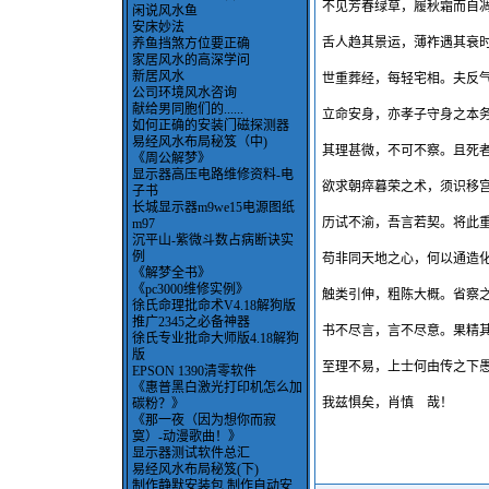
不见芳春绿草，履秋霜而自
闲说风水鱼
安床妙法
舌人趋其景运，薄祚遇其衰
养鱼挡煞方位要正确
家居风水的高深学问
新居风水
世重葬经，每轻宅相。夫反
公司环境风水咨询
献给男同胞们的......
立命安身，亦孝子守身之本
如何正确的安装门磁探测器
易经风水布局秘笈（中)
其理甚微，不可不察。且死
《周公解梦》
显示器高压电路维修资料-电
欲求朝瘁暮荣之术，须识移
子书
长城显示器m9we15电源图纸
历试不渝，吾言若契。将此
m97
沉平山-紫微斗数占病断诀实
例
苟非同天地之心，何以通造
《解梦全书》
《pc3000维修实例》
触类引伸，粗陈大概。省察
徐氏命理批命术V4.18解狗版
推广2345之必备神器
书不尽言，言不尽意。果精
徐氏专业批命大师版4.18解狗
版
至理不易，上士何由传之下
EPSON 1390清零软件
《惠普黑白激光打印机怎么加
我兹惧矣，肖慎 哉！
碳粉？》
《那一夜（因为想你而寂
寞）-动漫歌曲！》
显示器测试软件总汇
易经风水布局秘笈(下)
制作静默安装包,制作自动安