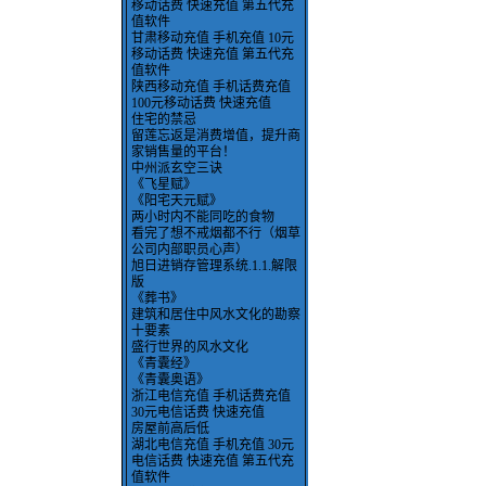
移动话费 快速充值 第五代充
值软件
甘肃移动充值 手机充值 10元
移动话费 快速充值 第五代充
值软件
陕西移动充值 手机话费充值
100元移动话费 快速充值
住宅的禁忌
留莲忘返是消费增值，提升商
家销售量的平台！
中州派玄空三诀
《飞星赋》
《阳宅天元赋》
两小时内不能同吃的食物
看完了想不戒烟都不行（烟草
公司内部职员心声）
旭日进销存管理系统.1.1.解限
版
《葬书》
建筑和居住中风水文化的勘察
十要素
盛行世界的风水文化
《青囊经》
《青囊奥语》
浙江电信充值 手机话费充值
30元电信话费 快速充值
房屋前高后低
湖北电信充值 手机充值 30元
电信话费 快速充值 第五代充
值软件