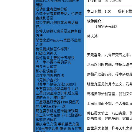
绿鹰PC万能精灵 4.10绿色注
上传时间：2012-05-29
册版
成功创业者战略分析
本日下载：1 次 所有下载：
心情不好看看这些话，也许你
会找到答案
软件简介
：
易经中的几句原文及白话解
《阳宅天元赋》
释。
乾坤大挪移 C盘重要文件备份
方法
蒋大鸿
杀毒之后Windows桌面不显示
之谜
销售提成该怎么样算?
打破安利神话
天元垂象，九霄开梵气之中
做好销售主管的十五秘诀
人一生不得不看的语言
龙马以河图启瑞，神龟以洛
当今五大谎言
和小偷谈包容
建都邑以御万邦，授室庐以
治疗甲沟炎的办法
《鬼神护吉穴》
明堂九室见於月令之文，乃
《养生与健美方法1000例》
千万富翁超级彩票软件 1.47
三星T190显示器开机后又滋
粤稽黄帝始创宫室，我祖文
滋的声音，咋回事？
三星液晶显示器T190,突然闪
士民日用而不知，圣人先知
屏几乎2三秒闪一次
现在卖手机充值卡能赚钱吗
黄石授之圻上，乃出青曩。
网上淘宝卖充值卡可以赚钱吗
伪书杂出，异轨争驰。家造
微购物初体验
重庆电信充值 手机话费充值
固世道之衰微，抑亦天机之隐
100元电信话费 快速 第五代充