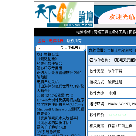
|
电脑维修
||
网络工具
||
媒体工具
||
图
金博士电脑科技
版权所有
您的位置
：
金博士电脑科技-
皮鞋换算公式
《紫微论断》
软件名称：
《阳宅天元赋
经典小软件集合
箫心印章专用版
软件类型：软件下载
正选人际关系管理软件.2010
解限版
电脑自动关机
授权方式：破解注册
《山海經與現代世界地理的驚
人吻合》
软件大小： 未知
2010-12-17版雄霸 六 合
Dr.Web大蜘蛛反病毒扫描程序
运行环境：Win9x, WinNT, Win
易学软件注册机系列(84合一)
Microsoft Office word遇到问题
需要关闭
软件评价：
《实用阴宅风水入坟断事》
《风水术的实质评估》
相关链接：
作者 / 厂商主页
绿色千千静听4.6.8
360系统急救箱