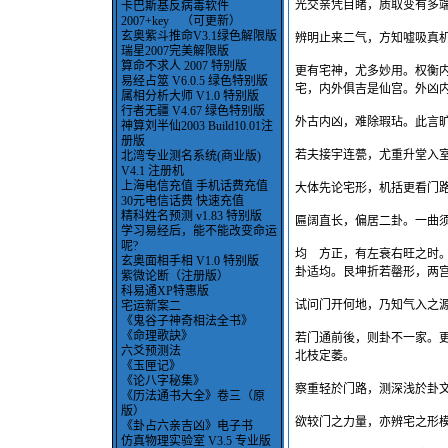
光交亲凭目睹，质取变有多
卡巴斯基反病毒软件
2007+key （可更新）
玄奥紫斗推命V3.1绿色解限版
辨明止来二气，方知嘘吸真
瑞星2007完美解限版
算命不求人 2007 特别版
更有宅神，尤多妙用。权衡内
易经占筮 V6.0.5 绿色特别版
宅，内外俱吉是仙宫。外凶
属相分析大师 V1.0 特别版
行者无疆 V4.67 绿色特别版
外古内凶，难除瑕玷。此言
神算刘半仙2003 Build10.01注
册版
若夫接宇连甍，尤重升堂入
北湾专业测名系统(商业版)
V4.1 注册机
上海电信充值 手机话费充值
大体先论宅形，机括更看门
30元电信话费 快速充值
精科姓名预测 v1.83 特别版
匾阔直长，偏居二卦。一曲
学习易经后，能不能改变命运
呢?
均 方正，有左衰右旺之时
玄奥面相手相 V1.0 特别版
卦适均。艮坤折若罄形，两
紫微论断（注册版）
科易通XP特惠版
试问门开何地，乃知气入之
宅运新案二
《鬼谷子神奇相法全书》
《命理歌訣》
若门通前後，则卦不一家。
六爻预测法
北枝定萎。
《玉匣记》
《论八字秘集》
察重轻於门路，测深浅於卦
《历法通书大全》卷三（原
版）
欲较门之力量，亦辨宅之形
《卦占六亲吉凶》电子书
仿真物理实验室 V3.5 专业版