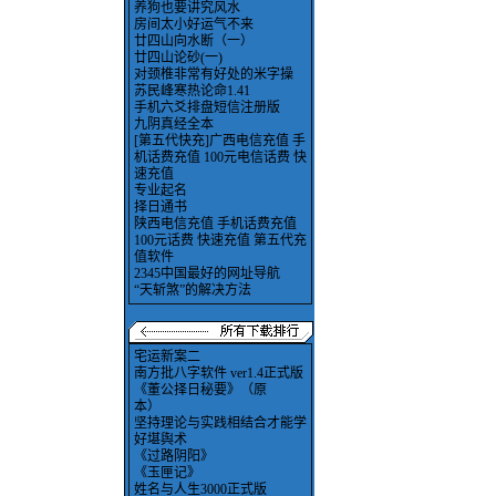
养狗也要讲究风水
房间太小好运气不来
廿四山向水断（一）
廿四山论砂(一)
对颈椎非常有好处的米字操
苏民峰寒热论命1.41
手机六爻排盘短信注册版
九阴真经全本
[第五代快充]广西电信充值 手
机话费充值 100元电信话费 快
速充值
专业起名
择日通书
陕西电信充值 手机话费充值
100元话费 快速充值 第五代充
值软件
2345中国最好的网址导航
“天斩煞”的解决方法
宅运新案二
南方批八字软件 ver1.4正式版
《董公择日秘要》（原
本）
坚持理论与实践相结合才能学
好堪舆术
《过路阴阳》
《玉匣记》
姓名与人生3000正式版