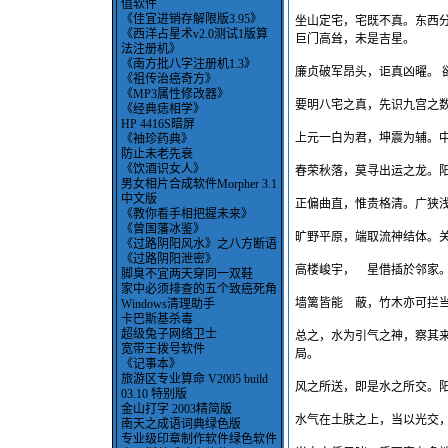
值软件
《佳宜进销存解限版3.95》
坐山定宅，宅既不真。东西
《西洋占星术v2.0测试1版算
巨门高耸，未是吉星。
法注册机》
《南方批八字注册机1.3》
廉贞破军昂头，讵真凶曜。 
《祖传治癌奇方》
《MP3属性修改器》
要明八宅之真，先识九宫之
《经典痣相学》
HP 4416S暗屏
上元一白为君，坤震为辅。
《袖珍药典》
防止未老先衰
《饮酒识女人》
春荣秋落，莫寻出运之龙。
男女相片合成软件Morpher 3.1
中文版
正偏曲直，惟贵格清。广狭
《教你看手相把握未来》
《曾国藩冰鉴》
旷野平原，端取流神结体。
《过路阴阳风水》之八方断语
《过路阴阳泄密》
高楼峻宇， 星借插於邻家
脚臭不宜两天穿同一双鞋
家中必须排查的五个致癌死角
墙篱皆能 蔽，竹木亦可拦
Windows清理助手
卡巴斯基杀毒
超级兔子网络卫士
总之，水为引气之神，察其
宽带王拨号软件
局。
《记事本》
旅游区专业算命 V2005 build
风之所送，即是水之所交。
03.10 特别版
金山打字 2003精简版
水气在土肤之上，当以光交
南天之成语词典绿色版
专业级印章制作软件绿色软件