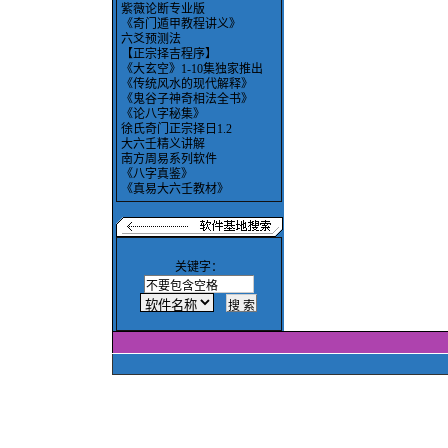
紫薇论断专业版
《奇门遁甲教程讲义》
六爻预测法
【正宗择吉程序】
《大玄空》1-10集独家推出
《传统风水的现代解释》
《鬼谷子神奇相法全书》
《论八字秘集》
徐氏奇门正宗择日1.2
大六壬精义讲解
南方周易系列软件
《八字真鉴》
《真易大六壬教材》
关键字：