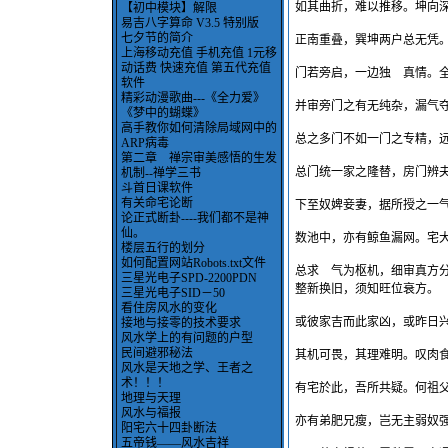
如其曲折，难以推移。坤向
【初中模块】解限
易吉八字算命 V3.5 特别版
七夕节的简介
正南重叠，巽坤两户总无凭
上海移动充值 手机充值 1元移
动话费 快速充值 第五代充值
门若旁启，一边独 真情。
软件
精彩动漫歌曲---《全力爱》
并审旁门之有无纯杂，漏气
《梦中的蝴蝶》
高手教你如何清除局域网中的
总之多门不如一门之专精，
ARP病毒
第二章 禅宗审美感悟的生发
总门统一家之隆替，房门辨
机制--禅学三书
斗首日课软件
有关命宅论断
下至奴婢妾妻，据所授之一
论正式断卦----我们都不是神
仙。
数池中，亦有鲸鱼漏网。宅
楼层五行的划分
如何配置网站Robots.txt文件
总求 气为枢机，细审真方
三星光电子SPD-2200PDN
整新换旧，须知旺位衰方。
三星光电子SID－50
看住房风水的变化
或彼家吉而此家凶，或昨日
接地与接零的技术要求
风水学上的有问题的户型
民间避邪秘法
其机可畏，其理难明。叹肉
风水是天地之学、王者之
术！！！
有宅於此，吾所共疑。何祖
地理与天理
风水与福报
亦有弟肥兄瘦，岂无主弱奴
阳宅六十四卦断法
五帝钱——风水吉祥