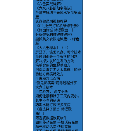
《六壬实战详解》
《六爻八卦断阳宅秘诀》
台湾吉祥坊三元风水罗盘安卓
版
认盘做通刷视频教程
《HP_激光打印机维修手册》
《倾国倾城-动漫歌曲！》
分析做安利赚钱赚钱吗？
撕掉美女衣服电脑版1.2 绿色
版
《大六壬秘本》（上）
屏蓝了，该怎么办，每个技术
员碰到都是一个头疼的问题
解决掉头发和生发的方法
简单实用的鱼腥草验方
河南袁淑芳老太太墓碑上的经
验秘方瘫痪特效方
千古秘方治百病
“新鬼影病毒”清除过程分享
大六壬秘本
百年验方， 治疗不孕
如何让腰和肚子三天内变小，
长生不老的秘诀
巧喝水能打败很多疾病
《我选择了谎言-动漫歌
曲！》
阿香婆数据恢复软件
四川移动充值 手机话费充值
50元移动话费 快速充值