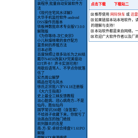
装程序,批量自动安装软件方
点击下载
下载站二
法
《现代住宅风水详解》
推荐使用
网际快车
或
迅雷
大华手机监控软件-android
如果链接本站本地软件，
DSS操作员版本
的理解与支持！
铁板神数批命术专业版V3.0.0
本站软件都是来自网络，
解限版
《为你等待-次仁央宗》
欢迎广大软件作者以及厂
小儿秋燥咳嗽的食疗配方
富贵树的养殖方法
日本必败
百度快照让很多站长为之纠结
戴尔N4050改装XP完美驱动
IDT声卡！声卡实测可用！
用歇后语骂人、不学点你就落
伍了
宏杰周公解梦
精品住宅与风水
徐氏正宗批八字V4.18注册版
《大六壬指南》
史上最全三妹反馈教程
治心脏病、冠心病奇方--不是
仙丹，胜似仙丹
国学常识200题（含答案），
不给孩子收藏下来，你就亏了
治高血压的独门绝技
前列腺炎的克星
南-方-安-卓综合排盘V1.61PO
解版
图解ATX电源维修