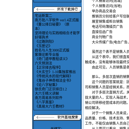
个人销售访问(出城) 
个人销售访问(当地)
举办商品交易会 
宅运新案二
推销员分别给客户写信联
南方批八字软件 ver1.4正式版
展室销售或柜台销售
《董公择日秘要》（原
电话号码簿插页广告
本）
直接信函广告 0
坚持理论与实践相结合才能学
商业刊物广告 0
好堪舆术
《过路阴阳》
大众传媒广告(电台广告、报纸
《玉匣记》
姓名与人生3000正式版
虽然这个表不是销售人员所
紫薇论断专业版
从这个表中，我们很直观地
《奇门遁甲教程讲义》
触成本，没有能够体现最终
六爻预测法
由此可见，人员销售是各
【正宗择吉程序】
《大玄空》1-10集独家推出
《传统风水的现代解释》
那么，多层次直销的销售效
《鬼谷子神奇相法全书》
这个问题的答案就是：因为
《论八字秘集》
司和销售人员是经销关系，
徐氏奇门正宗择日1.2
对于多层次直销方式，关键
大六壬精义讲解
拢大量的人，实现人海战术，
南方周易系列软件
《八字真鉴》
销公司转移经营成本的问题
《真易大六壬教材》
相应解决。
对于一个销售人员来说，能
品质量、价格、技术支持、
工作，不能仅由销售人员自
从上面可以看出，销售人员