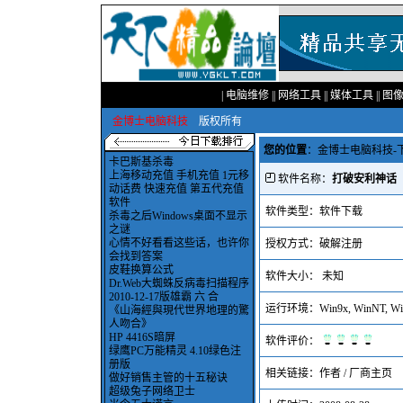
|
电脑维修
||
网络工具
||
媒体工具
||
图
金博士电脑科技
版权所有
您的位置
：
金博士电脑科技-
卡巴斯基杀毒
上海移动充值 手机充值 1元移
软件名称：
打破安利神话
动话费 快速充值 第五代充值
软件
软件类型：软件下载
杀毒之后Windows桌面不显示
之谜
心情不好看看这些话，也许你
授权方式：破解注册
会找到答案
皮鞋换算公式
软件大小： 未知
Dr.Web大蜘蛛反病毒扫描程序
2010-12-17版雄霸 六 合
运行环境：Win9x, WinNT, Win
《山海經與現代世界地理的驚
人吻合》
HP 4416S暗屏
软件评价：
绿鹰PC万能精灵 4.10绿色注
册版
相关链接：
作者 / 厂商主页
做好销售主管的十五秘诀
超级兔子网络卫士