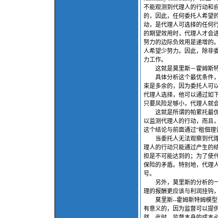
不能观测到代理人的行动和
的，因此，任何委托人希望
动，是代理人可选择的任何
的期望效用时，代理人才会
努力的边际负效用是递增的
人希望少努力。因此，除非
力工作。
这就是莫里斯－霍姆斯特姆最优合同条件
具体分析这个最优条件，先
束是多余的，因为委托人可
代理人选择，他可以通过如
只要风险足够小，代理人就
这就是所谓的帕累托最优风险分担条件 
以监测代理人的行动，而且
这个结论与前面通过“租佃理
当委托人无法观察到代理人
理人的行动只能通过产生的
担是不可能达到的；为了使
保险的矛盾。特别地，代理人
号。
另外，莫里斯的分析的一个
理的报酬更应该与利润挂钩
莫里斯--霍姆斯特姆模型
有意义的，因为监督可以提
然，此时，监督本身的成本