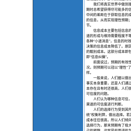
我们将真实世界中做到理性
期时总希望获得尽可能多的
中间的差距在于获取信息的成
的信息，从而实现理性预期
节。
信息成本主要包括信息的收
道的形成与维持需要程度不
各种“小道消息”，信息的时
决策的信息成本降低了。原
的甄别成本。这部分成本即
即“信息纠偏”。
前面说过，预期的有效性于
况，则预期可以冠以“理性”
样。
一般来说，人们据以做出预
事实本身重要，还是人们通过
本存在且有时还很高，人们
可信度的问题。
人们认为哪种信息可信，是
渠道的可信度进行判断。
人们的选择行为受到其所获
统”权衡利弊，做出选择。
成本往往很高，所以人们倾
选择行为，那末预期有了极
己的预期。这就是前面讲的