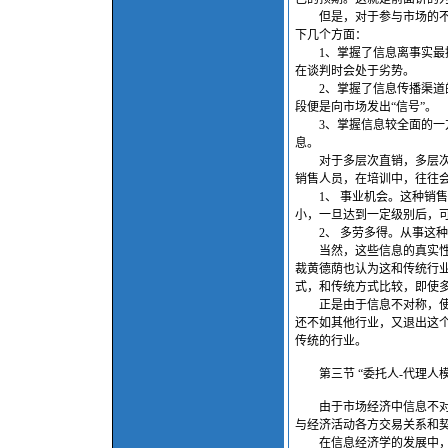
但是，对于参与市场的不同
下几个方面：
1、掌握了信息离事实最接
在谈判时会处于劣势。
2、掌握了信息传播渠道的
段便是向市场发出“信号”。
3、掌握信息较全面的一方
息。
对于多层次直销，多层次直
销售人员，在培训中，往往
1、 事业机会。这种销售
小，一旦达到一定级别后，
2、 多劳多得。从事这种
当然，这些信息的真实性是
裁黄德荫也认为这和传统行
式，和传统方式比较，即使
正是由于信息不对称，使许
还不如其他行业，又退出这个
传统的行业。
第三节 “委托人-代理人模
由于市场经济中信息不对称
与经济活动各方交易关系和
在信息经济学的发展中，很