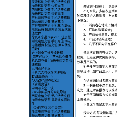
天津移动充值 手机话费充值
50元移动话费 快速充值
关键的问题在于，多层次
四川移动充值 手机话费充值
不可否认，多层次直销具有
50元移动话费 快速充值
种情况适合人员销售，布恩
吉林联通充值 手机话费充值
下情况：
20元联通话费 快速充值
1、 消费者在地域上相对
吉林电信充值 手机充值 20元
电信话费 快速充值 第五代充
2、 订购的数额较大；
值软件
3、 产品价格昂贵，技术
徐氏正宗批八字V4.18注册版
4、 产品分销渠道短；
湖北电信充值 手机充值 30元
5、 几乎不面向潜在客户
电信话费 快速充值 第五代充
值软件
多层次直销具有优势，这种
史上最全三妹反馈教程
[第五代快充]广西电信充值 手
服务。但是这种优势的获得
机话费充值 100元电信话费 快
效率是不高的。
速充值
对于多层次直销人员而言，
九阴真经全本
促销活动（如产品演示），
手机六爻排盘短信注册版
何。
廿四山论砂(一)
“天斩煞”的解决方法
在这里通过对多层次直销的
《青囊奥语》
对于销售效率这个概念，在
中州派玄空三诀
利润，通过财务报表可以准
2345中国最好的网址导航
对于不同销售方式的销售成
西藏电信充值 手机话费充值
本来分析。
30元电信话费 捷易通充值软
件
下面这个表是加拿大营销人
《为你等待-次仁央宗》
浙江电信充值 手机话费充值
媒介方式 每次接触客户
30元电信话费 快速充值