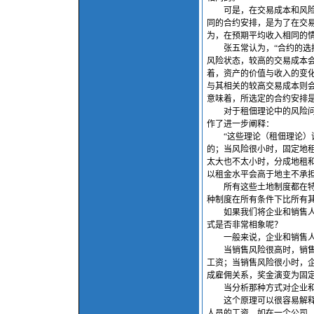
可是，在交易成本和风险不
同的合约安排，是为了在交易
为，在预期平均收入相同的
张五常认为，“合约的选择
风险状态，较高的交易成本
着，资产的价值与收入的变
与其相关的较高交易成本则
意味着，所选定的合约安排
对于租佃理论中的风险问题
作了进一步阐释：
“这些理论（租佃理论）证
的；当风险很小时，固定地
太大也不太小时，分成地租
以租金水平会高于地主不承
所有这些土地制度都在特定
种制度在所有条件下比所有
如果我们将企业和销售人员分
式是否非常相象呢？
一般来说，企业和销售人员
当销售风险很高时，销售人
工资；当销售风险很小时，
成雇佣关系，奖金演变为固
当分析那种方式对企业和销
这个原理可以很容易解释在
人员的工资。如在一个公司，行