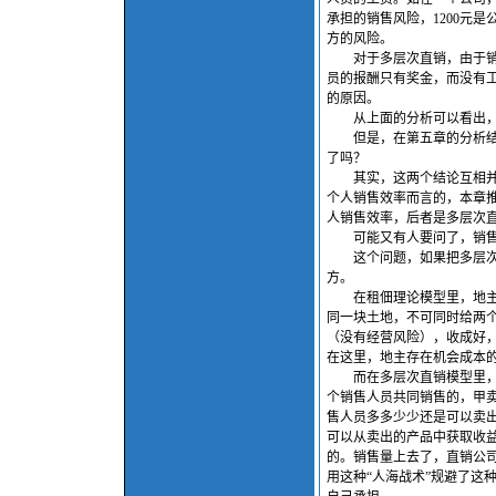
承担的销售风险，1200元
方的风险。
对于多层次直销，由于销售
员的报酬只有奖金，而没有
的原因。
从上面的分析可以看出，多
但是，在第五章的分析结论
了吗？
其实，这两个结论互相并不
个人销售效率而言的，本章
人销售效率，后者是多层次
可能又有人要问了，销售人
这个问题，如果把多层次直
方。
在租佃理论模型里，地主要
同一块土地，不可同时给两个
（没有经营风险），收成好
在这里，地主存在机会成本
而在多层次直销模型里，多
个销售人员共同销售的，甲
售人员多多少少还是可以卖
可以从卖出的产品中获取收
的。销售量上去了，直销公
用这种“人海战术”规避了这