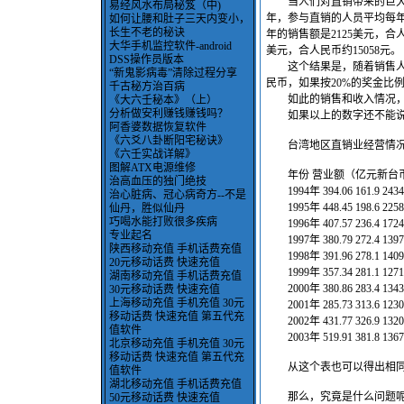
当人们对直销带来的巨大商
易经风水布局秘笈（中)
年，参与直销的人员平均每年的
如何让腰和肚子三天内变小，
长生不老的秘诀
年的销售额是2125美元，合人
大华手机监控软件-android
美元，合人民币约15058元。
DSS操作员版本
这个结果是，随着销售人员和
“新鬼影病毒”清除过程分享
民币，如果按20%的奖金比
千古秘方治百病
如此的销售和收入情况，
《大六壬秘本》（上）
分析做安利赚钱赚钱吗？
如果以上的数字还不能说
阿香婆数据恢复软件
《六爻八卦断阳宅秘诀》
台湾地区直销业经营情况
《六壬实战详解》
图解ATX电源维修
年份 营业额（亿元新台币
治高血压的独门绝技
1994年 394.06 161.9 2434
治心脏病、冠心病奇方--不是
1995年 448.45 198.6 2258
仙丹，胜似仙丹
巧喝水能打败很多疾病
1996年 407.57 236.4 1724
专业起名
1997年 380.79 272.4 1397
陕西移动充值 手机话费充值
1998年 391.96 278.1 1409
20元移动话费 快速充值
1999年 357.34 281.1 1271
湖南移动充值 手机话费充值
2000年 380.86 283.4 1343
30元移动话费 快速充值
上海移动充值 手机充值 30元
2001年 285.73 313.6 1230
移动话费 快速充值 第五代充
2002年 431.77 326.9 1320
值软件
2003年 519.91 381.8 1367
北京移动充值 手机充值 30元
移动话费 快速充值 第五代充
从这个表也可以得出相同
值软件
湖北移动充值 手机话费充值
那么，究竟是什么问题
50元移动话费 快速充值