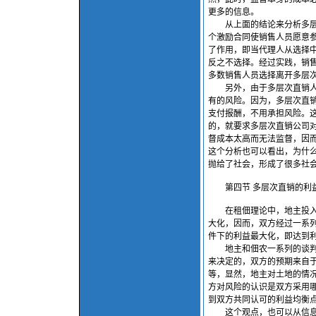
更多的信息。
从上面的结论来分析多层次
个激励合同使销售人员愿意
了作用，即当代理人从选择
反之不选择。经过实践，销
多数销售人员选择离开多层
另外，由于多层次直销人员
有的风险。因为，多层次直
支付报酬，不用承担风险。这
的，就要求多层次直销公司
督成本太高而无法监督，因而
这个分析也可以看出，为什
抛给了社会，形成了很多社
第四节 多层次直销的利
在租佃理论中，地主投入土
大化，因而，双方经过一系
件下的利益最大化，即达到
地主和佃农一系列的谈判过
来决定的，双方的预期来自
等，显然，地主对土地的情
方对风险的认识是双方采用
到双方共同认可的利益均衡
这个观点，也可以从信息经