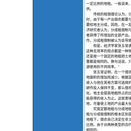
一定比例的地租。一般说来
供。
传统的租佃理论认为，分成
时，由于每一产出佃农都要
要给地主分成，因而，在一
济研究者认为，分成租佃制
者获得了所增加的全部产出
作，分成租佃制被认为会导
但是，经济学家张五常通过
这种无效率的观点都是一种
还是按一个固定的地租把土
置都是相同的。换句话说，
源使用的不同效率。”
张五常证明，在一个佃农（
地面积的增加而减少。根据
收入与他在其他方面可选择
耕作投入保持不变，那么佃
化，地主会提高地租所占的
能获得的收入为止。这就意
地，尽量使土地的产出最大
究竟定额地租与分成地租之
租与分成租佃制的根本区别
地租下，佃农自己决定在非
比例。由于对两种类型的合
相同的。