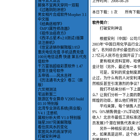
当今五大谎言
上传时间：2008-08-28
脚臭不宜两天穿同一双鞋
《过路阴阳泄密》
本日下载：1 次 所有下载：
男女相片合成软件Morpher 3.1
中文版
软件简介
：
《经典痣相学》
打破安利神话
《MP3属性修改器》
《祖传治癌奇方》
《西洋占星术v2.0测试1版算
根据安利（中国）公司介绍
法注册机》
2003年“中国日用化学品行业
《佳宜进销存解限版3.95》
业”，名列综合评价最佳的公司
重庆电信充值 手机话费充值
2.7亿元人民币在全国开设了
100元电信话费 快速 第五代充
更有相关资料宣称，哈佛大
值软件
千万富翁超级彩票软件 1.47
金计划（另外，最近有一本书
宽带王拨号软件
可是，安利的奖金制度真的
五帝钱——风水吉祥
止过，为什么有的人对安利
《历法通书大全》卷三（原
然相反甚至引发激烈的争议
版）
我们不妨来分析一下上面的
六爻预测法
宅运新案二
么？让我们分析一下上面的数
旅游区专业算命 V2005 build
辉煌的功臣，那么他们得到
03.10 特别版
平均来算，每个销售人员每月的
北湾专业测名系统(商业版)
9%（6%销售佣金+3%浮
V4.1 注册机
收入！北京市最低工资标准还
属相分析大师 V1.0 特别版
瑞星2007完美解限版
员发展3个潜在销售代表来计
看住房风水的变化
另外一种相反说法是，安利
家居风水的高深学问
大，如果真是这样，这个收
打破安利神话