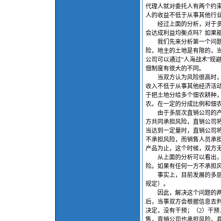
代理人就对委托人有两个约
人的收益不低于从事其他行
经过上面的分析，对于多层
会达成利益均衡点吗？如果
我们先来分析第一个问题，
险，地主的土地是有限的，
公司可以通过“人海战术”规
佃制度有很大的不同。
当双方认为风险很高时，采
收入不低于从事其他经济活
于把土地分给多个佃农耕种
农。在一定的分成比例和佃
由于多层次直销公司的产品
方共同承担风险，直销公司
当达到一定量时，直销公司
不承担风险，而销售人员承
产品为止，这个时候，双方
从上面的分析可以看出，直
险。如果有任何一方不承担
事实上，目前发展的多层次
规定）。
因此，解决这个问题的两个
后，当事双方会根据信息去
决定，没有干预；（2）干
售，直销公司也承担风险。