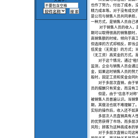
关键字：
也作了努力，付出了成本，
精力成本等。对于没有成交
是公司与销售人员共同承担
一种方式，是销售人员自己
对于销售人员的收入，是销
期可以取得很高的销售额时
高销售额的时候，倾向于高
但选择的方式却相反，即当
低奖金（无奖金）的方式；
（无工资）高奖金的方式。
对于这个情况，通过“租佃
监测，企业与销售人员会通
金，如果这时销售人员的努
般时，固定工资和奖金会同
对于多层次直销，由于销售
员的报酬只有奖金，而没有工
但是，由于“信息不对称”
被销售人员普遍认识。当销
期，其做法也就不难理解了。
实际的操作后，收入还不如
多层次人员直销具有人性化
的优势获得了市场，而多层
风险；顾客为这种高成本的
对于多层次直销公司这种将