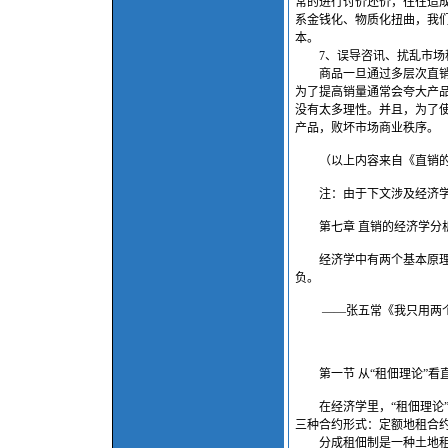
常的进行讨价还价，往往造
系金钱化、物质化扭曲，我
本。
7、误导咨讯、扰乱市场
商品一旦通过多层次直销方
为了提高销量通常会夸大产
没有太多理性。并且，为了
产品，败坏市场商业秩序。
（以上内容来自《直销的本质》新华出版
注：由于下文涉及经济学
第七章 直销的经济学分
经济学中有两个基本原理，
负。
——张五常《我只用两个
第一节 从“租佃理论”看
在经济学里，“租佃理论”
三种合约形式：定额地租合
分成租佃制是一种土地租佃