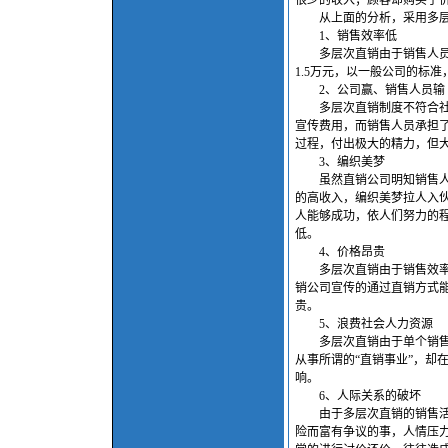
很少的收入；顾客却购买了
从上面的分析，采用多层
1、销售效率低
多层次直销由于销售人员销
1.5万元，以一般公司的标
2、公司赢、销售人员输
多层次直销制度不符合社会
宣传费用，而销售人员承担
过程，付出极大的精力，但
3、编织美梦
虽然直销公司明知销售人员
的高收入，编织美梦拉人入
人能够成功，依人们努力的
低。
4、价格昂贵
多层次直销由于销售效率低
销公司宣传的通过直销方式
贵。
5、浪费社会人力资源
多层次直销由于单个销售人
从事所谓的“直销事业”，却
响。
6、人际关系的破坏
由于多层次直销的销售活动
险而富有争议的事，人情压