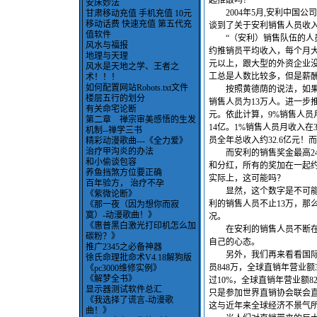
起推敲吗？
安床妙法
2004年5月,安利中国公
甘肃移动充值 手机充值 10元
移动话费 快速充值 第五代充
谈到了关于安利销售人员收
值软件
“（安利）销售队伍的人员
风水与福报
约推销员平均收入，每个月大概是
地理与天理
元以上，跟大型的外资企业
风水是天地之学、王者之
工总是人数比较多，但是薪酬的分
术！！！
如何配置网站Robots.txt文件
按照黄德荫的说法，如果黄
楼层五行的划分
销售人员为13万人。进一步推
有关命宅论断
元。依此计算，9%销售人员月平
第二章 禅宗审美感悟的生发
14亿。1%销售人员月收入在
机制--禅学三书
员全年总收入约32.6亿元！
精彩动漫歌曲---《全力爱》
治疗甲沟炎的办法
而安利的销售奖金最高24%（
和小偷谈包容
和分红，所有的奖加在一起约
养鱼挡煞方位要正确
实际上，这可能吗？
百年验方， 治疗不孕
显然，这个数字是不可能的
《紫微论断》
利的销售人员不止13万，那
《那一夜（因为想你而寂
寞）-动漫歌曲！》
况。
《惠普黑白激光打印机怎么加
在安利的销售人员不断在推
碳粉？》
自己的心态。
推广2345之必备神器
另外，我们再来看看国际上的
徐氏命理批命术V4.18解狗版
员848万，全球直销年营业额3
《pc3000维修实例》
《解梦全书》
过10%，全球直销年营业额82
显示器测试软件总汇
只是参加世界直销协会联会
《我选择了谎言-动漫歌
这与近年来全球经济不景气
曲！》