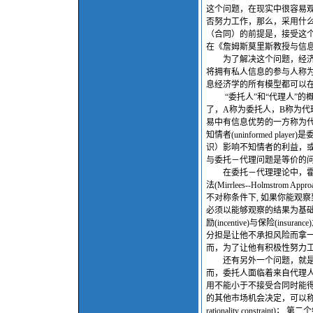
这个问题，在现实中很容易
否努力工作，那么，采用什
（合同）的前提是，接受这
在《詹姆斯莫里斯教授与信
为了解决这个问题，经济学
将拥有私人信息的参与人称为“代理
息经济学的所有模型都可以
“委托人”和“代理人”的概
了，A称为委托人，B称为
易中有信息优势的一方称为代理人
知情者(uninformed 
识）影响不知情者的利益，
与委托－代理问题是等价的
在委托－代理理论中，霍姆
法(Mirrlees--Holms
不对称条件下, 如果你能观
必须以能够观察的结果为基
励(incentive)与保险(
分担是让他不承担风险而拿
而，为了让他有积极性努力
还有另外一个问题，就是委
而，委托人面临着来自代理
用不能小于不接受合同时能得
的其他市场机会决定，可以称为
rationality constraint