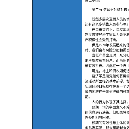
自己承担。
第二节 信息不对称对选
既然多层次直销人员的销售
还有这么多销售人员参与呢
在自由契约下，自发出现的
制度曾被经济学家认为是不
产积极性会受到打击。
但是1970年发展起来的
时，我们会有风险分担和提
当低产量出现时，从分担风
地主就应惩罚佃户。而当佃
最有效折衷。因此在一个自
可是，地主和佃农如何选
经济学是研究如何将稀缺资
济活动所面临的基本前提。
实现何种目标就存在着一个
择的困难在于如何准确的预
期。
人的行为体现了其选择，
预期一词的字面意义不难理
的信息进行决策。但如果将
性预期相当困难。
预期的有效性与主体的认知
愈贴近实际，那末预期越有