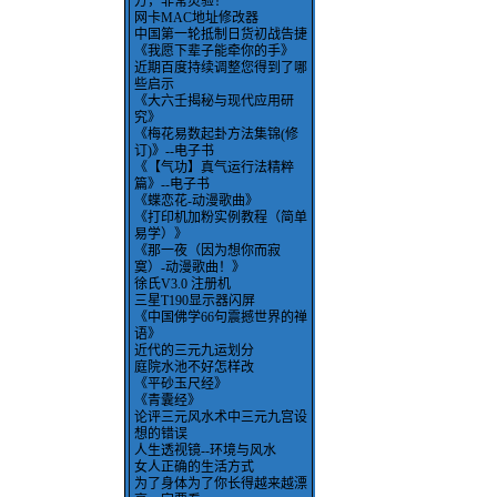
方，非常灵验！
网卡MAC地址修改器
中国第一轮抵制日货初战告捷
《我愿下辈子能牵你的手》
近期百度持续调整您得到了哪
些启示
《大六壬揭秘与现代应用研
究》
《梅花易数起卦方法集锦(修
订)》--电子书
《【气功】真气运行法精粹
篇》--电子书
《蝶恋花-动漫歌曲》
《打印机加粉实例教程（简单
易学）》
《那一夜（因为想你而寂
寞）-动漫歌曲！》
徐氏V3.0 注册机
三星T190显示器闪屏
《中国佛学66句震撼世界的禅
语》
近代的三元九运划分
庭院水池不好怎样改
《平砂玉尺经》
《青囊经》
论评三元风水术中三元九宫设
想的错误
人生透视镜--环境与风水
女人正确的生活方式
为了身体为了你长得越来越漂