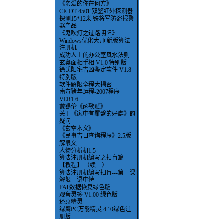
《亲爱的你在何方》
CK DT-450T 双鉴红外探测器
探测15*12米 铁将军防盗报警
器产品
《鬼吹灯之过路阴阳》
Windows优化大师 新版算法
注册机
成功人士的办公室风水法则
玄奥面相手相 V1.0 特别版
徐氏阳宅吉凶鉴定软件 V1.8
特别版
软件解限全程大揭密
南方猪年运程-2007程序
VER1.6
戴锡伦《函歌赋》
关于《家中有羅盤的好處》的
疑问
《玄空本义》
《民事吉日查询程序》2.5版
解限文
人物分析机1.5
算法注册机编写之扫盲篇
【教程】 （续二）
算法注册机编写扫盲---第一课
解限一语中特
FAT数据恢复绿色版
观音灵签 V1.00 绿色版
还原精灵
绿鹰PC万能精灵 4.10绿色注
册版