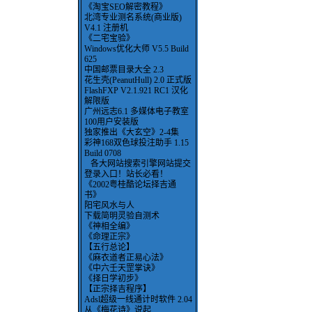
《淘宝SEO解密教程》
北湾专业测名系统(商业版)
V4.1 注册机
《二宅宝验》
Windows优化大师 V5.5 Build
625
中国邮票目录大全 2.3
花生壳(PeanutHull) 2.0 正式版
FlashFXP V2.1.921 RC1 汉化
解限版
广州远志6.1 多媒体电子教室
100用户安装版
独家推出《大玄空》2-4集
彩神168双色球投注助手 1.15
Build 0708
各大网站搜索引擎网站提交
登录入口！站长必看！
《2002粤桂酷论坛择吉通
书》
阳宅风水与人
下载简明灵验自测术
《神相全编》
《命理正宗》
【五行总论】
《麻衣道者正易心法》
《中六壬天罡掌诀》
《择日学初步》
【正宗择吉程序】
Adsl超级一线通计时软件 2.04
从《梅花诗》说起