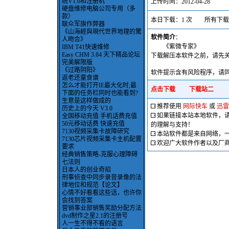
统V1.0和注册机
上传时间：2012-04-28
硬盘维修电脑公司专用（多
款）
本日下载：1 次 所有下载：
联众军旗作弊器
《山海經與現代世界地理的驚
软件简介
：
人吻合》
《紫微专家》
IBM T41快速维修
Easy CHM 3.84 天下精品论坛
下载解压本软件之前，请先关闭
完美解限版
《过路阴阳》
软件提示含有风险程序，请
返老还童食谱
怎么才能打开IE最大化时,最
点击下载
下载站二
下面的任务栏同时也能看到?
生意是这样做成的
推荐使用
网际快车
或
迅雷
历史上的今天 V3.0
如果链接本站本地软件，
全国移动充值 手机话费充值
50元移动话费 快速充值
的理解与支持！
7130视频采集卡故障研究
本站软件都是来自网络，
7130芯片视频采集卡主机配置
欢迎广大软件作者以及厂
要求
经典销售策略-克服心理障碍
七法则
日本人的创业奇招
刑事侦查中同步录音录像的法
律地位和规范【论文】
心情不好看看这些话，也许你
会找到答案
营销事业部销售奖励分配方法
dvd制作之星2.1的注册号
人一生不得不看的语言