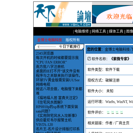
|
电脑维修
||
网络工具
||
媒体工具
||
图
金博士电脑科技
版权所有
您的位置
：
金博士电脑科技-
2345浏览器
每次开机的时候都要提示我
软件名称：
《紫微专家》
“CPU FAN ERROR”
南方批八字注册机
软件类型：软件下载
桌面的IE打不开“该文件没有
程序与之关联来执行该操作。
环球TV黄金版需安装UUSee
授权方式：破解注册
网络电视
按这八项去做，电脑慢下来都
软件大小： 未知
难
《福地福人居 富貴天注定》
运行环境：Win9x, WinNT, Win
《住宅风水图解》
HP6910p的xp系统下面安装
sata问题？
软件评价：
《实用阴宅风水入坟断事》
供应霍尼韦尔报警主机
相关链接：
作者 / 厂商主页
VISTA-120
名片王-名片设计排版打印系