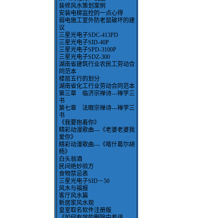
装修风水策划案例
安装电梯监控的一点心得
弱电施工室外防老鼠破坏的建
议
三星光电子SDC-413PD
三星光电子SID-40P
三星光电子SPD-3100P
三星光电子SDZ-300
湖南省建筑行业农民工劳动合
同范本
楼层五行的划分
湖南省化工行业劳动合同范本
第三章 临济宗禅诗---禅学三
书
第七章 法眼宗禅诗---禅学三
书
《我要抱着你》
精彩动漫歌曲---《老婆老婆我
爱你》
精彩动漫歌曲---《喀什葛尔胡
杨》
白头翁酒
民间绝妙验方
食物禁忌表
三星光电子SID－50
风水与福报
客厅风水篇
新居家风水观
皇室取名软件注册版
《如何有效的删除中差评