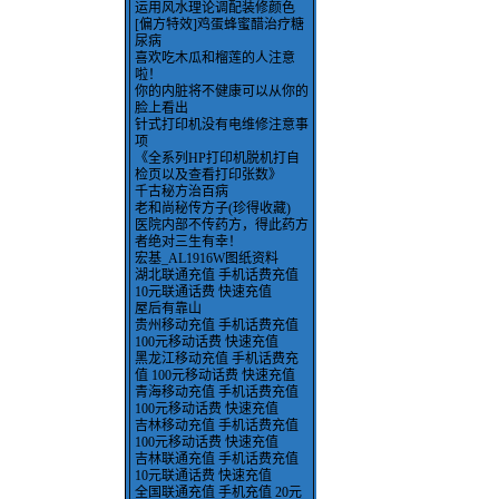
运用风水理论调配装修颜色
[偏方特效]鸡蛋蜂蜜醋治疗糖
尿病
喜欢吃木瓜和榴莲的人注意
啦！
你的内脏将不健康可以从你的
脸上看出
针式打印机没有电维修注意事
项
《全系列HP打印机脱机打自
检页以及查看打印张数》
千古秘方治百病
老和尚秘传方子(珍得收藏)
医院内部不传药方，得此药方
者绝对三生有幸！
宏基_AL1916W图纸资料
湖北联通充值 手机话费充值
10元联通话费 快速充值
屋后有靠山
贵州移动充值 手机话费充值
100元移动话费 快速充值
黑龙江移动充值 手机话费充
值 100元移动话费 快速充值
青海移动充值 手机话费充值
100元移动话费 快速充值
吉林移动充值 手机话费充值
100元移动话费 快速充值
吉林联通充值 手机话费充值
10元联通话费 快速充值
全国联通充值 手机充值 20元