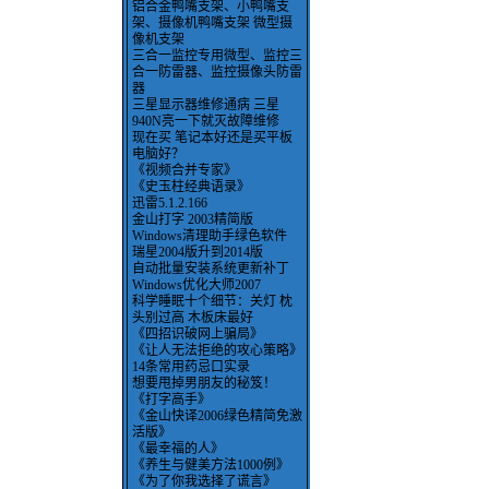
铝合金鸭嘴支架、小鸭嘴支
架、摄像机鸭嘴支架 微型摄
像机支架
三合一监控专用微型、监控三
合一防雷器、监控摄像头防雷
器
三星显示器维修通病 三星
940N亮一下就灭故障维修
现在买 笔记本好还是买平板
电脑好？
《视频合并专家》
《史玉柱经典语录》
迅雷5.1.2.166
金山打字 2003精简版
Windows清理助手绿色软件
瑞星2004版升到2014版
自动批量安装系统更新补丁
Windows优化大师2007
科学睡眠十个细节：关灯 枕
头别过高 木板床最好
《四招识破网上骗局》
《让人无法拒绝的攻心策略》
14条常用药忌口实录
想要甩掉男朋友的秘笈！
《打字高手》
《金山快译2006绿色精简免激
活版》
《最幸福的人》
《养生与健美方法1000例》
《为了你我选择了谎言》