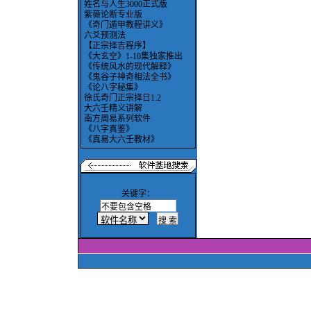
姓名与人生3000正式版
紫薇论断专业版
《奇门遁甲教程讲义》
六爻预测法
【正宗择吉程序】
《大玄空》1-10集独家推出
《传统风水的现代解释》
《鬼谷子神奇相法全书》
《论八字秘集》
徐氏奇门正宗择日1.2
大六壬精义讲解
南方周易系列软件
《八字真鉴》
《真易大六壬教材》
关键字：