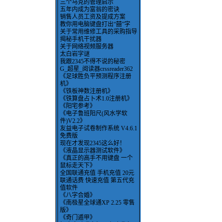
三个马克的管理启示
五年内成为富翁的密诀
销售人员工资及提成方案
教你用电脑键盘打出“囍”字
关于常用维修工具的采购指导
揭秘手机干扰器
关于网络视频服务器
太白岩字谜
我跟2345不得不说的秘密
G_超星_阅读器crssreader362
《足球胜负平预测程序注册
机》
《铁板神数注册机》
《铁算盘占卜术1.0注册机》
《阳宅参考》
《电子鲁班阳尺(风水学软
件)V2.2》
友益电子试卷制作系统 V4.6.1
免费版
现在才发现2345这么好！
《液晶显示器测试软件》
《真正的高手不用键盘 一个
鼠标走天下》
全国联通充值 手机充值 20元
联通话费 快速充值 第五代充
值软件
《八字合婚》
《南极星全球通XP 2.25 零售
版》
《奇门遁甲》