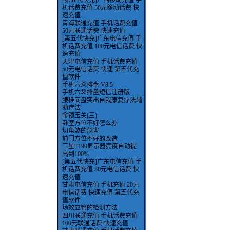
[第五代快充]广西移动充值 手
机话费充值 50元移动话费 快
速充值
青海联通充值 手机话费充值
50元联通话费 快速充值
[第五代快充]广东电信充值 手
机话费充值 100元电信话费 快
速充值
天津电信充值 手机话费充值
50元电信话费 快速 第五代充
值软件
手机六爻排盘 V8.5
手机六爻排盘短信注册版
腰椎间盘突出自我康复疗法辅
助疗法
金锁玉关(三)
卧室方位不好怎么办
切角煞的危害
前门方位不好的改造
三星T190显示器亮度自动提
高到100%
[第五代快充]广东电信充值 手
机话费充值 30元电信话费 快
速充值
甘肃电信充值 手机充值 20元
电信话费 快速充值 第五代充
值软件
场效应管的检测方法
四川联通充值 手机话费充值
100元联通话费 快速充值