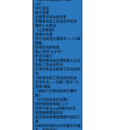
(3)》
吊灯宜忌
镜子设置
论居室与风水的关系
安徽省农民工劳动合同范本
睡房七大禁忌
《占卦断易》
地理与天理
阿尔法淘宝拉客助手 v1.5.9 解
限版
阳宅的内部布局
我心中的“七夕节”
冬至节简介
宁夏回族自治区建筑施工企业
农民工劳动合同书
天津市非全日制用工劳动合同
书
河南省农民工劳动合同范本
无字天书──“河图”“洛书”“九
宫图”阐秘
《易经六壬预测类研究著作
集》!
《打印机共享的设置》
四柱预测安卓版2.1.19
内存不能为read的解决办法
家居植物摆放风水
真正能修复硬盘物理坏道的工
具
妈妈传给我的治疗乳腺炎的偏