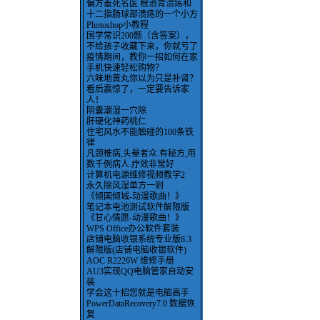
偏方羞死名医 根治胃溃疡和
十二指肠球部溃疡的一个小方
Photoshop小教程
国学常识200题（含答案），
不给孩子收藏下来，你就亏了
疫情期间，教你一招如何在家
手机快速轻松购物？
六味地黄丸你以为只是补肾？
看后震惊了，一定要告诉家
人！
阴囊潮湿一穴除
肝硬化神药桃仁
住宅风水不能触碰的100条铁
律
凡颈椎病,头晕者众.有秘方,用
数千例病人.疗效非常好
计算机电源维修视频教学2
永久除风湿单方一则
《倾国倾城-动漫歌曲！》
笔记本电池测试软件解限版
《甘心情愿-动漫歌曲！》
WPS Office办公软件套装
店铺电脑收银系统专业版8.3
解限版(店铺电脑收银软件)
AOC R2226W 维修手册
AU3实现QQ电脑管家自动安
装
学会这十招您就是电脑高手
PowerDataRecovery7.0 数据恢
复