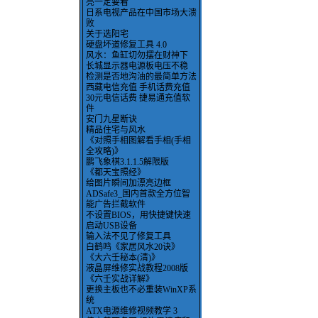
亮一定要看
日系电视产品在中国市场大溃
败
关于选阳宅
硬盘坏道修复工具 4.0
风水：鱼缸切勿摆在财神下
长城显示器电源板电压不稳
检测是否地沟油的最简单方法
西藏电信充值 手机话费充值
30元电信话费 捷易通充值软
件
安门九星断诀
精品住宅与风水
《对照手相图解看手相(手相
全攻略)》
鹏飞象棋3.1.1.5解限版
《都天宝照经》
给图片瞬间加漂亮边框
ADSafe3_国内首款全方位智
能广告拦截软件
不设置BIOS，用快捷键快速
启动USB设备
输入法不见了修复工具
白鹤鸣《家居风水20诀》
《大六壬秘本(清)》
液晶屏维修实战教程2008版
《六壬实战详解》
更换主板也不必重装WinXP系
统
ATX电源维修视频教学 3